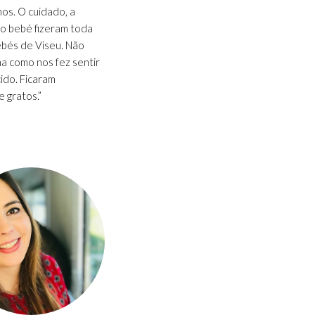
os. O cuidado, a
so bebé fizeram toda
ebés de Viseu. Não
ma como nos fez sentir
ido. Ficaram
 gratos.”